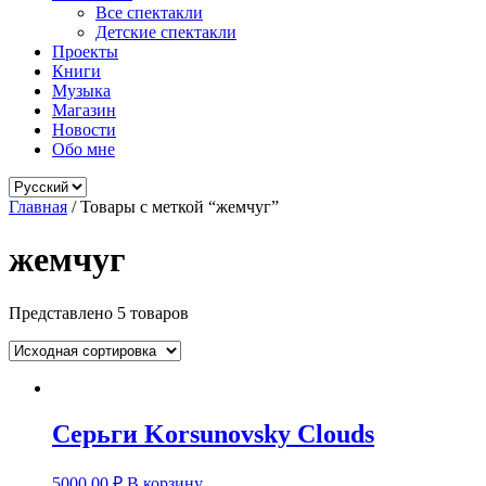
Все спектакли
Детские спектакли
Проекты
Книги
Музыка
Магазин
Новости
Обо мне
Выбрать
язык
Главная
/ Товары с меткой “жемчуг”
жемчуг
Представлено 5 товаров
Серьги Korsunovsky Clouds
5000,00
₽
В корзину